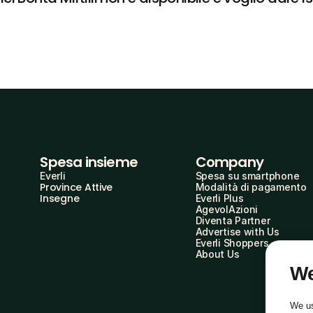
Spesa insieme
Company
Everli
Spesa su smartphone
Province Attive
Modalità di pagamento
Insegne
Everli Plus
AgevolAzioni
Diventa Partner
Advertise with Us
Everli Shoppers
About Us
We
We us