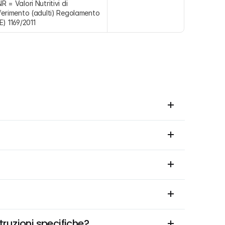
R = Valori Nutritivi di 
ferimento (adulti) Regolamento 
E) 1169/2011
truzioni specifiche?