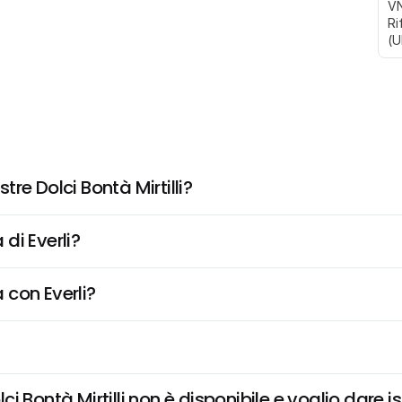
VN
Ri
(U
re Dolci Bontà Mirtilli?
di Everli?
 con Everli?
 Bontà Mirtilli non è disponibile e voglio dare is