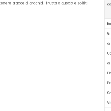
tenere tracce di arachidi, frutta a guscio e solfiti
c
En
Gr
di
Ca
di
Fi
Pr
Sa
Vi