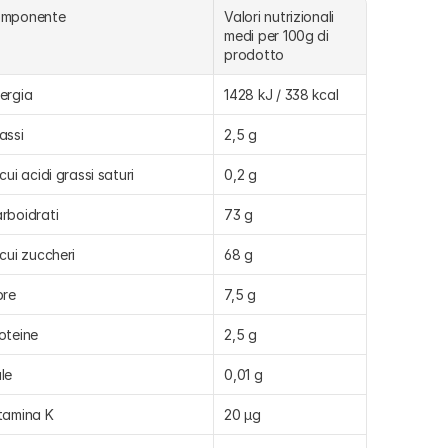
omponente
Valori nutrizionali 
medi per 100g di 
prodotto
ergia
1428 kJ / 338 kcal
assi
2,5 g
 cui acidi grassi saturi
0,2 g
rboidrati
73 g
 cui zuccheri
68 g
bre
7,5 g
oteine
2,5 g
le
0,01 g
tamina K
20 µg