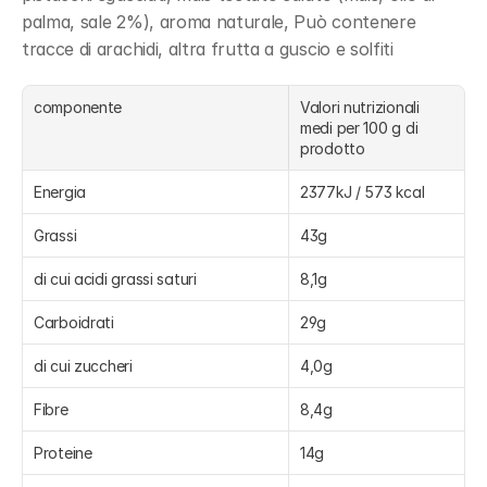
palma, sale 2%), aroma naturale, Può contenere 
tracce di arachidi, altra frutta a guscio e solfiti
componente
Valori nutrizionali 
medi per 100 g di 
prodotto
Energia
2377kJ / 573 kcal
Grassi
43g
di cui acidi grassi saturi
8,1g
Carboidrati
29g
di cui zuccheri
4,0g
Fibre
8,4g
Proteine
14g