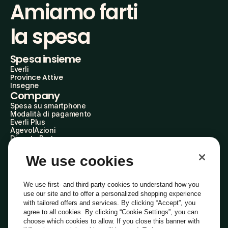
Amiamo farti
la spesa
Spesa insieme
Everli
Province Attive
Insegne
Company
Spesa su smartphone
Modalità di pagamento
Everli Plus
AgevolAzioni
Diventa Partner
Advertise with Us
Everli Shoppers
We use cookies
About Us
Scopri chi siamo
Everli News
We use first- and third-party cookies to understand how you
Domande frequenti
use our site and to offer a personalized shopping experience
Lavora con noi
with tailored offers and services. By clicking “Accept”, you
Diventa Shopper
agree to all cookies. By clicking “Cookie Settings”, you can
Investitori
choose which cookies to allow. If you close this banner with
Privacy
Cookie
Preferenze Cookie