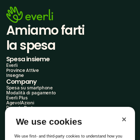
Amiamo farti
la spesa
Spesa insieme
Everli
Province Attive
Insegne
Company
Spesa su smartphone
Modalità di pagamento
Everli Plus
AgevolAzioni
Diventa Partner
Advertise with Us
Everli Shoppers
We use cookies
About Us
Scopri chi siamo
Everli News
We use first- and third-party cookies to understand how you