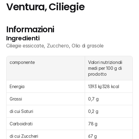
Ventura, Ciliegie
Informazioni
Ingredienti
Ciliegie essiccate, Zucchero, Olio di grasole
componente
Valori nutrizionali 
medi per 100 g di 
prodotto
Energia
1393 kj/328 kcal
Grassi
0,7 g
di cui Saturi
0,2 g
Carboidrati
78 g
di cui Zuccheri
67 g