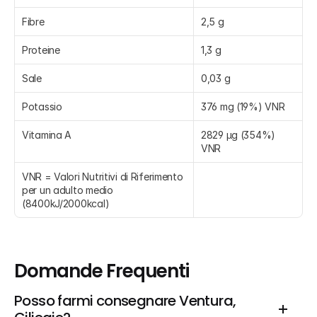
Fibre
2,5 g
Proteine
1,3 g
Sale
0,03 g
Potassio
376 mg (19%) VNR
Vitamina A
2829 µg (354%) 
VNR
VNR = Valori Nutritivi di Riferimento 
per un adulto medio 
(8400kJ/2000kcal)
Domande Frequenti
Posso farmi consegnare Ventura, 