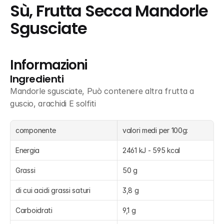
Sù, Frutta Secca Mandorle 
Sgusciate
Informazioni
Ingredienti
Mandorle sgusciate, Può contenere altra frutta a 
guscio, arachidi E solfiti
componente
valori medi per 100g:
Energia
2461 kJ - 595 kcal
Grassi
50 g
di cui acidi grassi saturi
3,8 g
Carboidrati
9,1 g