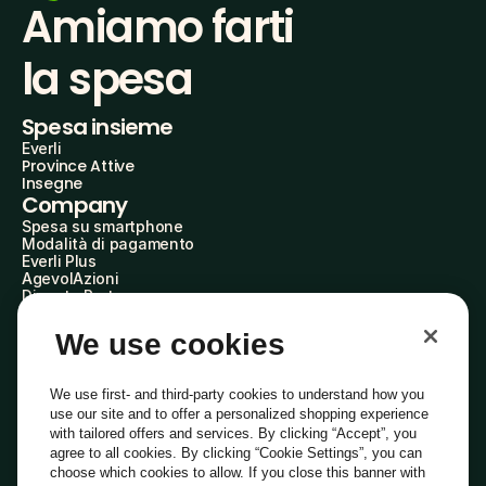
Amiamo farti
la spesa
Spesa insieme
Everli
Province Attive
Insegne
Company
Spesa su smartphone
Modalità di pagamento
Everli Plus
AgevolAzioni
Diventa Partner
Advertise with Us
Everli Shoppers
We use cookies
About Us
Scopri chi siamo
Everli News
We use first- and third-party cookies to understand how you
Domande frequenti
use our site and to offer a personalized shopping experience
Lavora con noi
with tailored offers and services. By clicking “Accept”, you
Diventa Shopper
agree to all cookies. By clicking “Cookie Settings”, you can
Investitori
choose which cookies to allow. If you close this banner with
Privacy
Cookie
Preferenze Cookie