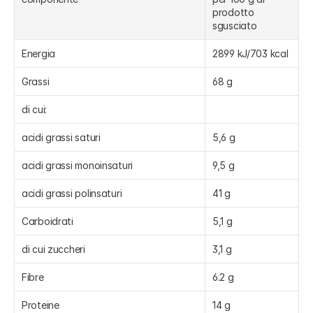
prodotto 
sgusciato 
Energia
2899 kJ/703 kcal
Grassi
68 g
di cui:
acidi grassi saturi
5,6 g
acidi grassi monoinsaturi
9,5 g
acidi grassi polinsaturi
41 g
Carboidrati
5,1 g
di cui zuccheri
3,1 g
Fibre
6.2 g
Proteine
14 g