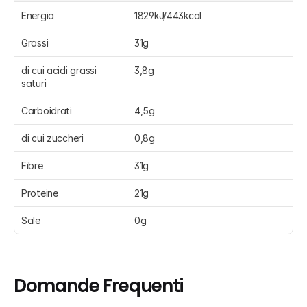
Energia
1829kJ/443kcal
Grassi
31g
di cui acidi grassi 
3,8g
saturi
Carboidrati
4,5g
di cui zuccheri
0,8g
Fibre
31g
Proteine
21g
Sale
0g
Domande Frequenti