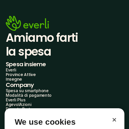
Amiamo farti
la spesa
Spesa insieme
Everli
Province Attive
Insegne
Company
Spesa su smartphone
Modalità di pagamento
Everli Plus
AgevolAzioni
Diventa Partner
Advertise with Us
Everli Shoppers
We use cookies
About Us
Scopri chi siamo