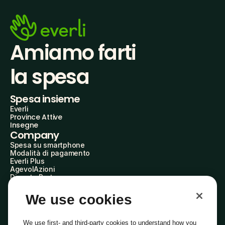
Amiamo farti
la spesa
Spesa insieme
Everli
Province Attive
Insegne
Company
Spesa su smartphone
Modalità di pagamento
Everli Plus
AgevolAzioni
Diventa Partner
Advertise with Us
Everli Shoppers
We use cookies
About Us
Scopri chi siamo
Everli News
We use first- and third-party cookies to understand how you