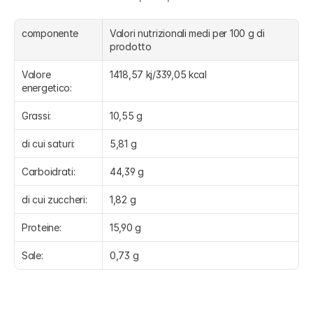
componente
Valori nutrizionali medi per 100 g di 
prodotto
Valore 
1418,57 kj/339,05 kcal
energetico:
Grassi:
10,55 g
di cui saturi:
5,81 g
Carboidrati:
44,39 g
di cui zuccheri:
1,82 g
Proteine:
15,90 g
Sale:
0,73 g