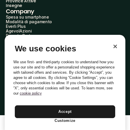
Province Attive
Insegne
Company
Spesa su smartphone
Modalità di pagamento
Everli Plus
AgevolAzioni
Diventa Partner
Advertise with Us
Everli Shoppers
We use cookies
About Us
Scopri chi siamo
Everli News
We use first- and third-party cookies to understand how you
Domande frequenti
use our site and to offer a personalized shopping experience
Lavora con noi
with tailored offers and services. By clicking “Accept”, you
Diventa Shopper
agree to all cookies. By clicking “Cookie Settings”, you can
Investitori
choose which cookies to allow. If you close this banner with
Privacy
Cookie
Preferenze Cookie
“X”, only essential cookies will be used. To learn more, see
Termini e Condizioni
Codice Etico
our
cookie policy
Indirizzo PEC: everli@pec.it - indirizzo DPO: dpo@everli.com
Copyright © 2014-2026 Everli Global Inc.
Italiano
Accept
Customize
1
Aggiungi Al Carrello