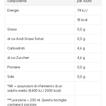
componente
per 100ml
Energia
78 kJ /
18 kcal
Grassi
0,0 g
di cui Acidi Grassi Saturi
0,0 g
Carboidrati
4,6 g
di cui Zuccheri
4,6 g
Proteine
0,0 g
Sale
0,0 g
*AR = assunzioni di riferimento di un 
adulto medio (8400 kJ / 2000 kcal)
**1 porzione = 250 ml. Questa bottiglia 
contiene 6 porzioni