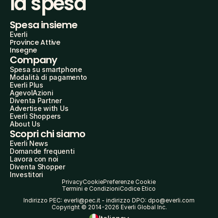
la spesa
Spesa insieme
Everli
Province Attive
Insegne
Company
Spesa su smartphone
Modalità di pagamento
Everli Plus
AgevolAzioni
Diventa Partner
Advertise with Us
Everli Shoppers
About Us
Scopri chi siamo
Everli News
Domande frequenti
Lavora con noi
Diventa Shopper
Investitori
Privacy
Cookie
Preferenze Cookie
Termini e Condizioni
Codice Etico
Indirizzo PEC: everli@pec.it - indirizzo DPO: dpo@everli.com
Copyright © 2014-2026 Everli Global Inc.