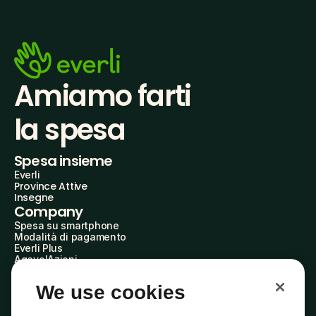
Amiamo farti
la spesa
Spesa insieme
Everli
Province Attive
Insegne
Company
Spesa su smartphone
Modalità di pagamento
Everli Plus
AgevolAzioni
Diventa Partner
Advertise with Us
We use cookies
Everli Shoppers
About Us