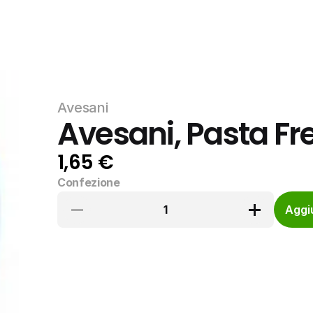
Avesani
Avesani, Pasta Fr
1,65 €
Confezione
1
Aggiu