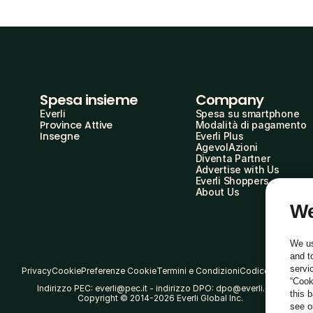
Spesa insieme
Company
Everli
Spesa su smartphone
Province Attive
Modalità di pagamento
Insegne
Everli Plus
AgevolAzioni
Diventa Partner
Advertise with Us
Everli Shoppers
About Us
We
We us
and t
servi
Privacy
Cookie
Preferenze Cookie
Termini e Condizioni
Codice Etico
“Cook
Indirizzo PEC: everli@pec.it - indirizzo DPO: dpo@everli.com
this 
Copyright © 2014-2026 Everli Global Inc.
see 