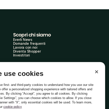
Scopri chi siamo
Everli News
Domande frequenti
Lavora con noi
Diventa Shopper
Investitori
 use cookies
e first- and third-party cookies to understand how you use our site
o offer a personalized shopping experience with tailored offers and
ces. By clicking “Accept”, you agree to all cookies. By clicking
ie Settings”, you can choose which cookies to allow. If you close
Italiano
banner with “X”, only essential cookies will be used. To learn more,
our
cookie policy