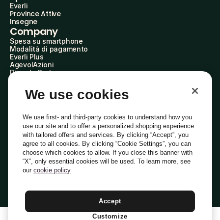
Everli
Province Attive
Insegne
Company
Spesa su smartphone
Modalità di pagamento
Everli Plus
AgevolAzioni
Diventa Partner
Advertise with Us
Everli Shoppers
We use cookies
About Us
Scopri chi siamo
Everli News
We use first- and third-party cookies to understand how you
Domande frequenti
use our site and to offer a personalized shopping experience
Lavora con noi
with tailored offers and services. By clicking “Accept”, you
Diventa Shopper
agree to all cookies. By clicking “Cookie Settings”, you can
Investitori
choose which cookies to allow. If you close this banner with
Privacy
Cookie
Preferenze Cookie
“X”, only essential cookies will be used. To learn more, see
Termini e Condizioni
Codice Etico
our
cookie policy
Indirizzo PEC: everli@pec.it - indirizzo DPO: dpo@everli.com
Copyright © 2014-2026 Everli Global Inc.
Italiano
Accept
Customize