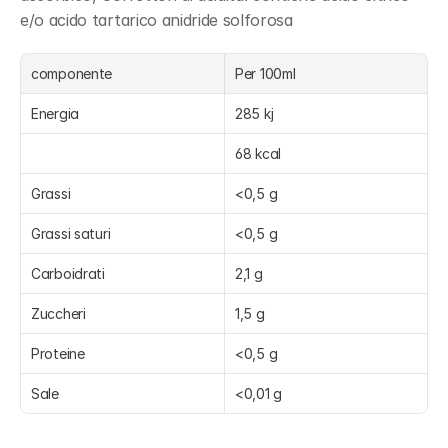
e/o acido tartarico anidride solforosa
componente
Per 100ml
Energia
285 kj
68 kcal
Grassi
<0,5 g
Grassi saturi
<0,5 g
Carboidrati
2,1 g
Zuccheri
1,5 g
Proteine
<0,5 g
Sale
<0,01 g