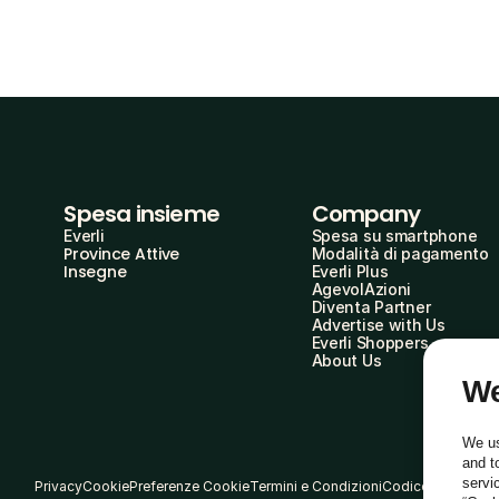
Spesa insieme
Company
Everli
Spesa su smartphone
Province Attive
Modalità di pagamento
Insegne
Everli Plus
AgevolAzioni
Diventa Partner
Advertise with Us
Everli Shoppers
About Us
We
We us
and t
servi
Privacy
Cookie
Preferenze Cookie
Termini e Condizioni
Codice Etico