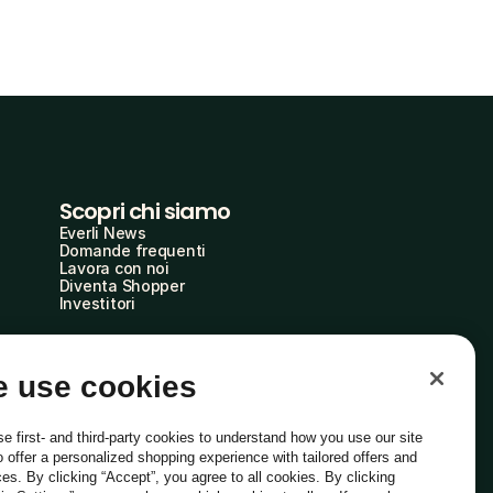
Scopri chi siamo
Everli News
Domande frequenti
Lavora con noi
Diventa Shopper
Investitori
 use cookies
e first- and third-party cookies to understand how you use our site
o offer a personalized shopping experience with tailored offers and
ces. By clicking “Accept”, you agree to all cookies. By clicking