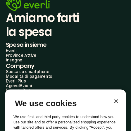
Amiamo farti
la spesa
Spesa insieme
Everli
Province Attive
Insegne
Company
Spesa su smartphone
Modalità di pagamento
Everli Plus
AgevolAzioni
Diventa Partner
Advertise with Us
Everli Shoppers
We use cookies
About Us
Scopri chi siamo
Everli News
We use first- and third-party cookies to understand how you
Domande frequenti
use our site and to offer a personalized shopping experience
Lavora con noi
with tailored offers and services. By clicking “Accept”, you
Diventa Shopper