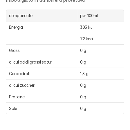
Imbottigliato in atmosfera protettiva
componente
per 100ml
Energia
303 kJ
72 kcal
Grassi
0 g
di cui acidi grassi saturi
0 g
Carboidrati
1,3 g
di cui zuccheri
0 g
Proteine
0 g
Sale
0 g