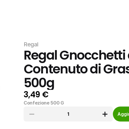
Regal
Regal Gnocchetti d
Contenuto di Grass
500g
3,49 €
Confezione 500 G
1
Aggiu