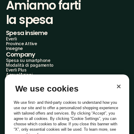
Amiamo farti
la spesa
Spesa insieme
Everli
Province Attive
Insegne
Company
Spesa su smartphone
Modalità di pagamento
Everli Plus
AgevolAzioni
Diventa Partner
Advertise with Us
We use cookies
Everli Shoppers
About Us
Scopri chi siamo
We use first- and third-party cookies to understand how you
Everli News
use our site and to offer a personalized shopping experience
Domande frequenti
with tailored offers and services. By clicking “Accept”, you
Lavora con noi
agree to all cookies. By clicking “Cookie Settings”, you can
Diventa Shopper
choose which cookies to allow. If you close this banner with
Investitori
“X”, only essential cookies will be used. To learn more, see
Privacy
Cookie
Preferenze Cookie
Termini e Condizioni
Codice Etico