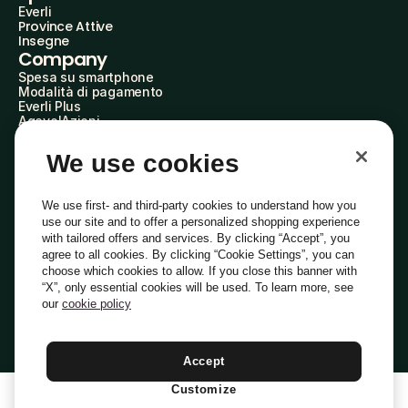
Everli
Province Attive
Insegne
Company
Spesa su smartphone
Modalità di pagamento
Everli Plus
AgevolAzioni
Diventa Partner
Advertise with Us
We use cookies
Everli Shoppers
About Us
Scopri chi siamo
We use first- and third-party cookies to understand how you
Everli News
use our site and to offer a personalized shopping experience
Domande frequenti
with tailored offers and services. By clicking “Accept”, you
Lavora con noi
agree to all cookies. By clicking “Cookie Settings”, you can
Diventa Shopper
choose which cookies to allow. If you close this banner with
Investitori
“X”, only essential cookies will be used. To learn more, see
Privacy
Cookie
Preferenze Cookie
Termini e Condizioni
Codice Etico
our
cookie policy
Copyright © 2014-2026 Everli Global Inc.
Italiano
Accept
Customize
1
Aggiungi Al Carrello