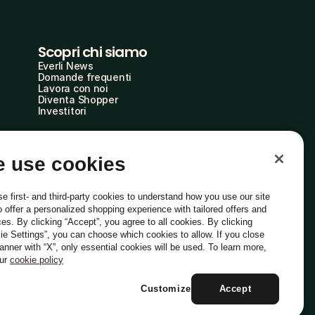
Scopri chi siamo
Everli News
Domande frequenti
Lavora con noi
Diventa Shopper
Investitori
 use cookies
e first- and third-party cookies to understand how you use our site
o offer a personalized shopping experience with tailored offers and
ces. By clicking “Accept”, you agree to all cookies. By clicking
ie Settings”, you can choose which cookies to allow. If you close
Italiano
banner with “X”, only essential cookies will be used. To learn more,
our
cookie policy
Customize
Accept