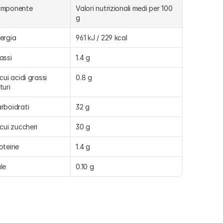
omponente
Valori nutrizionali medi per 100 
g
ergia
961 kJ / 229 kcal
assi
1.4 g
 cui acidi grassi 
0.8 g
turi
rboidrati
32 g
 cui zuccheri
30 g
oteine
1.4 g
le
0.10 g