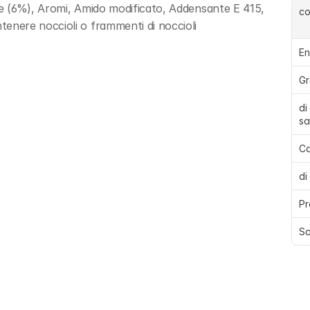
re (6%), Aromi, Amido modificato, Addensante E 415, 
c
nere noccioli o frammenti di noccioli
En
Gr
di
sa
Ca
di
Pr
Sa