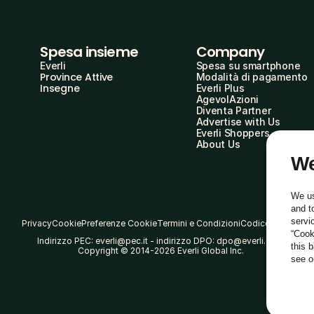
Spesa insieme
Company
Everli
Spesa su smartphone
Province Attive
Modalità di pagamento
Insegne
Everli Plus
AgevolAzioni
Diventa Partner
Advertise with Us
Everli Shoppers
About Us
We
We us
and t
servi
Privacy
Cookie
Preferenze Cookie
Termini e Condizioni
Codice Etico
“Cook
Indirizzo PEC: everli@pec.it - indirizzo DPO: dpo@everli.com
this 
Copyright © 2014-2026 Everli Global Inc.
see 