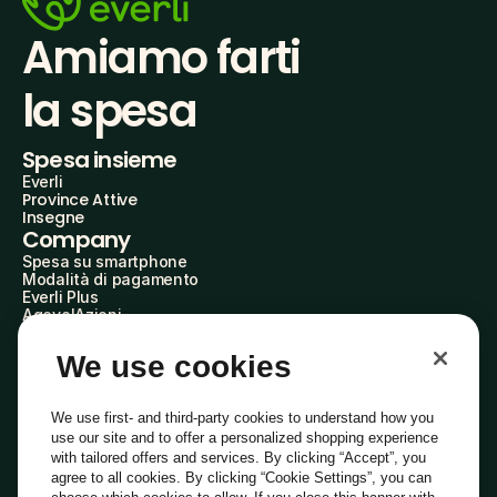
Amiamo farti
la spesa
Spesa insieme
Everli
Province Attive
Insegne
Company
Spesa su smartphone
Modalità di pagamento
Everli Plus
AgevolAzioni
Diventa Partner
Advertise with Us
We use cookies
Everli Shoppers
About Us
Scopri chi siamo
We use first- and third-party cookies to understand how you
Everli News
use our site and to offer a personalized shopping experience
Domande frequenti
with tailored offers and services. By clicking “Accept”, you
Lavora con noi
agree to all cookies. By clicking “Cookie Settings”, you can
Diventa Shopper