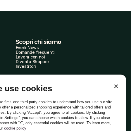
Scopri chi siamo
Everli News
Domande frequenti
Lavora con noi
Diventa Shopper
Investitori
 use cookies
e first- and third-party cookies to understand how you use our site
o offer a personalized shopping experience with tailored offers and
ces. By clicking “Accept”, you agree to all cookies. By clicking
ie Settings”, you can choose which cookies to allow. If you close
Italiano
banner with “X”, only essential cookies will be used. To learn more,
our
cookie policy