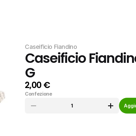
Caseificio Fiandino
Caseificio Fiandino
G
2,00 €
Confezione
1
Aggiu