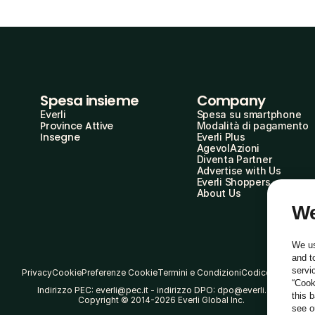
Spesa insieme
Company
Everli
Spesa su smartphone
Province Attive
Modalità di pagamento
Insegne
Everli Plus
AgevolAzioni
Diventa Partner
Advertise with Us
Everli Shoppers
About Us
We
We us
and t
servi
Privacy
Cookie
Preferenze Cookie
Termini e Condizioni
Codice Etico
“Cook
Indirizzo PEC: everli@pec.it - indirizzo DPO: dpo@everli.com
this 
Copyright © 2014-2026 Everli Global Inc.
see 