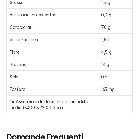
Grassi
1,3 g
di cui acidi grassi saturi
0,3 g
Carboidrati
70 g
di cui zuccheri
1,5 g
Fibre
4,5 g
Proteine
14 g
Sale
0 g
Fosforo
163 mg
*= Assunzioni di riferimento di un adulto 
medio (8400 kJ/2000 kcal)
Domande Frequenti