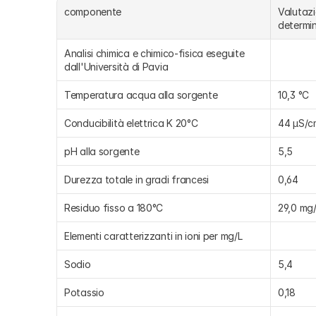
componente
Valutazi
determin
Analisi chimica e chimico-fisica eseguite 
dall'Università di Pavia
Temperatura acqua alla sorgente
10,3 °C
Conducibilità elettrica K 20°C
44 μS/c
pH alla sorgente
5,5
Durezza totale in gradi francesi
0,64
Residuo fisso a 180°C
29,0 mg
Elementi caratterizzanti in ioni per mg/L
Sodio
5,4
Potassio
0,18