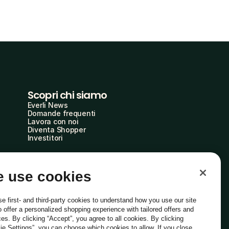
Scopri chi siamo
Everli News
Domande frequenti
Lavora con noi
Diventa Shopper
Investitori
 use cookies
e first- and third-party cookies to understand how you use our site
o offer a personalized shopping experience with tailored offers and
ces. By clicking “Accept”, you agree to all cookies. By clicking
ie Settings”, you can choose which cookies to allow. If you close