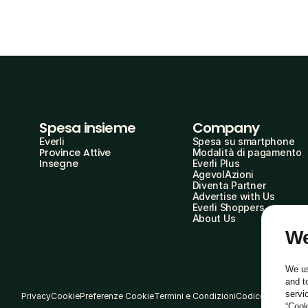
Spesa insieme
Company
Everli
Spesa su smartphone
Province Attive
Modalità di pagamento
Insegne
Everli Plus
AgevolAzioni
Diventa Partner
Advertise with Us
Everli Shoppers
About Us
We
We us
and t
servi
Privacy
Cookie
Preferenze Cookie
Termini e Condizioni
Codice Etico
“Cook