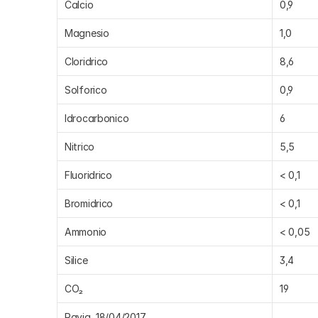
Calcio
0,9
Magnesio
1,0
Cloridrico
8,6
Solforico
0,9
Idrocarbonico
6
Nitrico
5,5
Fluoridrico
< 0,1
Bromidrico
< 0,1
Ammonio
< 0,05
Silice
3,4
CO₂
19
Pavia, 18/04/2017