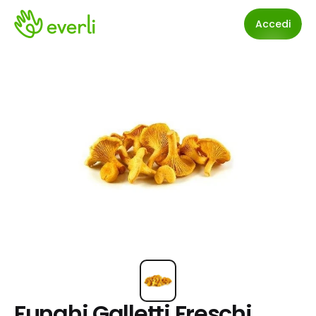
Accedi
Funghi Galletti Freschi