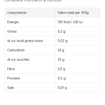
contenere frammenti di nocciolo
componente
Valori medi per :100g
Energia
150 Kcal / 630 kJ
Grassi
0,2 g
di cui: acidi grassi saturi
0,02 g
Carboidrati
36 g
di cui: zuccheri
35 g
Fibre
0,9 g
Proteine
0,5 g
Sale
0,01 g