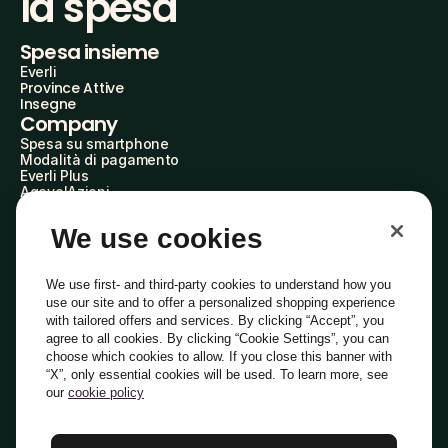
la spesa
Spesa insieme
Everli
Province Attive
Insegne
Company
Spesa su smartphone
Modalità di pagamento
Everli Plus
AgevolAzioni
Diventa Partner
Advertise with Us
We use cookies
Everli Shoppers
About Us
Scopri chi siamo
We use first- and third-party cookies to understand how you
Everli News
use our site and to offer a personalized shopping experience
Domande frequenti
with tailored offers and services. By clicking “Accept”, you
Lavora con noi
agree to all cookies. By clicking “Cookie Settings”, you can
Diventa Shopper
choose which cookies to allow. If you close this banner with
Investitori
“X”, only essential cookies will be used. To learn more, see
Privacy
Cookie
Preferenze Cookie
Termini e Condizioni
Codice Etico
our
cookie policy
Copyright © 2014-2026 Everli Global Inc.
Italiano