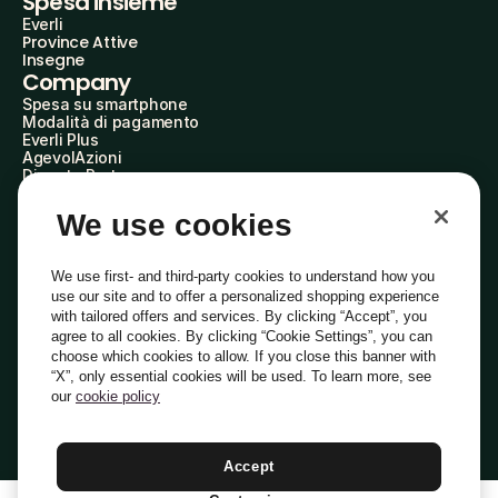
Spesa insieme
Everli
Province Attive
Insegne
Company
Spesa su smartphone
Modalità di pagamento
Everli Plus
AgevolAzioni
Diventa Partner
Advertise with Us
Everli Shoppers
We use cookies
About Us
Scopri chi siamo
Everli News
We use first- and third-party cookies to understand how you
Domande frequenti
use our site and to offer a personalized shopping experience
Lavora con noi
with tailored offers and services. By clicking “Accept”, you
Diventa Shopper
agree to all cookies. By clicking “Cookie Settings”, you can
Investitori
choose which cookies to allow. If you close this banner with
Privacy
Cookie
Preferenze Cookie
“X”, only essential cookies will be used. To learn more, see
Termini e Condizioni
Codice Etico
our
cookie policy
Indirizzo PEC: everli@pec.it - indirizzo DPO: dpo@everli.com
Copyright © 2014-2026 Everli Global Inc.
Italiano
Accept