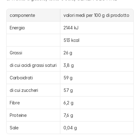
componente
valori medi per 100 g di prodotto
Energia
2144 kJ
513 kcal
Grassi
26 g
di cui acidi grassi saturi
3,8 g
Carboidrati
59 g
di cui zuccheri
57 g
Fibre
6,2 g
Proteine
7,6 g
Sale
0,04 g