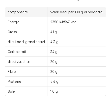
componente
valori medi per 100 g di prodotto
Energia
2350 kJ/567 kcal
Grassi
41 g
di cui acidi grassi saturi
4,3 g
Carboidrati
34 g
di cui zuccheri
20 g
Fibre
20 g
Proteine
5,6 g
Sale
1,0 g