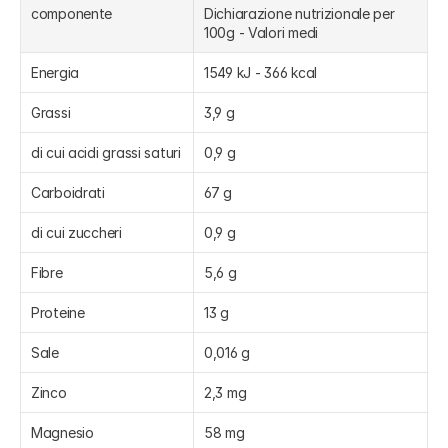
componente
Dichiarazione nutrizionale per 
100g - Valori medi
Energia
1549 kJ - 366 kcal
Grassi
3,9 g
di cui acidi grassi saturi
0,9 g
Carboidrati
67 g
di cui zuccheri
0,9 g
Fibre
5,6 g
Proteine
13 g
Sale
0,016 g
Zinco
2,3 mg
Magnesio
58 mg