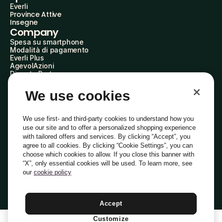
Everli
Province Attive
Insegne
Company
Spesa su smartphone
Modalità di pagamento
Everli Plus
AgevolAzioni
Diventa Partner
Advertise with Us
Everli Shoppers
We use cookies
About Us
Scopri chi siamo
Everli News
We use first- and third-party cookies to understand how you
Domande frequenti
use our site and to offer a personalized shopping experience
Lavora con noi
with tailored offers and services. By clicking “Accept”, you
Diventa Shopper
agree to all cookies. By clicking “Cookie Settings”, you can
Investitori
choose which cookies to allow. If you close this banner with
Privacy
Cookie
Preferenze Cookie
“X”, only essential cookies will be used. To learn more, see
Termini e Condizioni
Codice Etico
our
cookie policy
Indirizzo PEC: everli@pec.it - indirizzo DPO: dpo@everli.com
Copyright © 2014-2026 Everli Global Inc.
Italiano
Accept
Customize