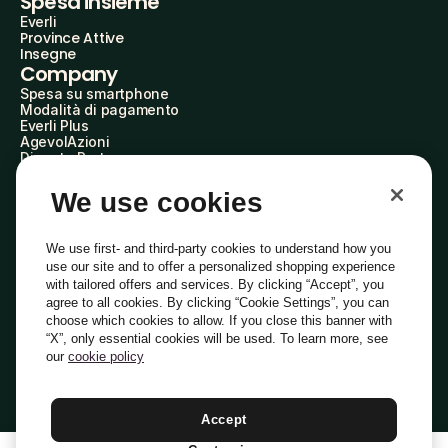
Spesa insieme
Everli
Province Attive
Insegne
Company
Spesa su smartphone
Modalità di pagamento
Everli Plus
AgevolAzioni
Diventa Partner
Advertise with Us
Everli Shoppers
We use cookies
About Us
Scopri chi siamo
Everli News
We use first- and third-party cookies to understand how you
Domande frequenti
use our site and to offer a personalized shopping experience
Lavora con noi
with tailored offers and services. By clicking “Accept”, you
Diventa Shopper
agree to all cookies. By clicking “Cookie Settings”, you can
Investitori
choose which cookies to allow. If you close this banner with
Privacy
Cookie
Preferenze Cookie
“X”, only essential cookies will be used. To learn more, see
Termini e Condizioni
Codice Etico
our
cookie policy
Indirizzo PEC: everli@pec.it - indirizzo DPO: dpo@everli.com
Copyright © 2014-2026 Everli Global Inc.
Italiano
Accept