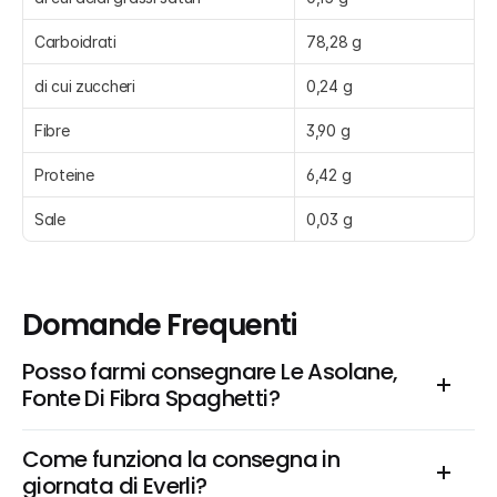
Carboidrati
78,28 g
di cui zuccheri
0,24 g
Fibre
3,90 g
Proteine
6,42 g
Sale
0,03 g
Domande Frequenti
Posso farmi consegnare Le Asolane, 
Fonte Di Fibra Spaghetti?
Come funziona la consegna in 
giornata di Everli?