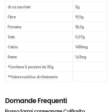
di cui zuccheri
3g
Fibre
19,5g
Proteine
18,0g
Sale
0,07g
Calcio
1438mg
Rame
1,63mg
*Contiene 5 porzioni da 30g
**Valore nutritivo di riferimento
Domande Frequenti
Posso farmi consegnare Colfiorito, 