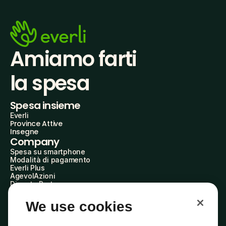
Amiamo farti
la spesa
Spesa insieme
Everli
Province Attive
Insegne
Company
Spesa su smartphone
Modalità di pagamento
Everli Plus
AgevolAzioni
Diventa Partner
Advertise with Us
Everli Shoppers
We use cookies
About Us
Scopri chi siamo