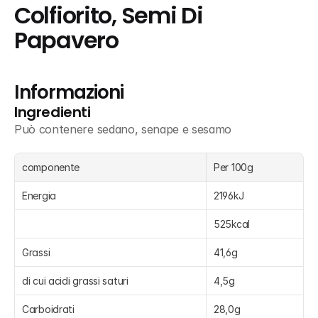
Colfiorito, Semi Di 
Papavero
Informazioni
Ingredienti
Può contenere sedano, senape e sesamo
componente
Per 100g
Energia
2196kJ
525kcal
Grassi
41,6g
di cui acidi grassi saturi
4,5g
Carboidrati
28,0g