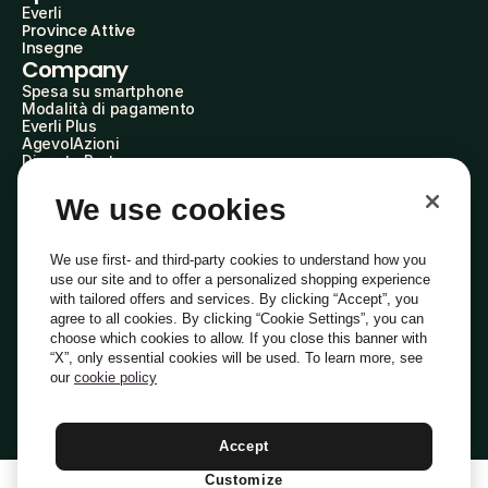
Everli
Province Attive
Insegne
Company
Spesa su smartphone
Modalità di pagamento
Everli Plus
AgevolAzioni
Diventa Partner
Advertise with Us
Everli Shoppers
We use cookies
About Us
Scopri chi siamo
Everli News
We use first- and third-party cookies to understand how you
Domande frequenti
use our site and to offer a personalized shopping experience
Lavora con noi
with tailored offers and services. By clicking “Accept”, you
Diventa Shopper
agree to all cookies. By clicking “Cookie Settings”, you can
Investitori
choose which cookies to allow. If you close this banner with
Privacy
Cookie
Preferenze Cookie
“X”, only essential cookies will be used. To learn more, see
Termini e Condizioni
Codice Etico
our
cookie policy
Indirizzo PEC: everli@pec.it - indirizzo DPO: dpo@everli.com
Copyright © 2014-2026 Everli Global Inc.
Italiano
Accept
Customize