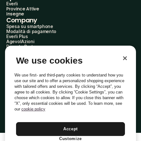
Everli
Province Attive
Insegne
Company
Spesa su smartphone
Modalità di pagamento
Everli Plus
AgevolAzioni
Diventa Partner
Advertise with Us
Everli Shoppers
We use cookies
About Us
Scopri chi siamo
Everli News
We use first- and third-party cookies to understand how you
Domande frequenti
use our site and to offer a personalized shopping experience
Lavora con noi
with tailored offers and services. By clicking “Accept”, you
Diventa Shopper
agree to all cookies. By clicking “Cookie Settings”, you can
Investitori
choose which cookies to allow. If you close this banner with
Privacy
Cookie
Preferenze Cookie
“X”, only essential cookies will be used. To learn more, see
Termini e Condizioni
Codice Etico
our
cookie policy
Indirizzo PEC: everli@pec.it - indirizzo DPO: dpo@everli.com
Copyright © 2014-2026 Everli Global Inc.
Italiano
Accept
Customize