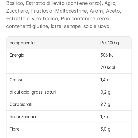
Basilico, Estratto di lievito (contiene orzo), Aglio, 
Zucchero, Fruttosio, Maltodestrine, Aromi, Aceto, 
Estratto di vino bianco, Può contenere cereali 
contenenti glutine, latte, senape, soia e uova
componente
Per 100 g
Energia
306 kJ
70 kcal
Grassi
1,4 g
di cui acidi grassi saturi
0,2 g
Carboidrati
9,7 g
di cui zuccheri
1,7 g
Fibre
3,0 g