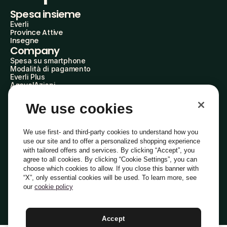
Spesa insieme
Everli
Province Attive
Insegne
Company
Spesa su smartphone
Modalità di pagamento
Everli Plus
AgevolAzioni
Diventa Partner
Advertise with Us
We use cookies
Everli Shoppers
About Us
Scopri chi siamo
We use first- and third-party cookies to understand how you
Everli News
use our site and to offer a personalized shopping experience
Domande frequenti
with tailored offers and services. By clicking “Accept”, you
Lavora con noi
agree to all cookies. By clicking “Cookie Settings”, you can
Diventa Shopper
choose which cookies to allow. If you close this banner with
Investitori
“X”, only essential cookies will be used. To learn more, see
Privacy
Cookie
Preferenze Cookie
Termini e Condizioni
Codice Etico
our
cookie policy
Copyright © 2014-2026 Everli Global Inc.
Italiano
Accept