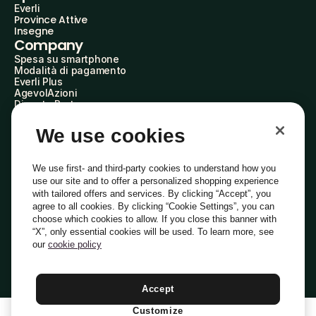
Everli
Province Attive
Insegne
Company
Spesa su smartphone
Modalità di pagamento
Everli Plus
AgevolAzioni
Diventa Partner
Advertise with Us
Everli Shoppers
We use cookies
About Us
Scopri chi siamo
Everli News
We use first- and third-party cookies to understand how you
Domande frequenti
use our site and to offer a personalized shopping experience
Lavora con noi
with tailored offers and services. By clicking “Accept”, you
Diventa Shopper
agree to all cookies. By clicking “Cookie Settings”, you can
Investitori
choose which cookies to allow. If you close this banner with
Privacy
Cookie
Preferenze Cookie
“X”, only essential cookies will be used. To learn more, see
Termini e Condizioni
Codice Etico
our
cookie policy
Indirizzo PEC: everli@pec.it - indirizzo DPO: dpo@everli.com
Copyright © 2014-2026 Everli Global Inc.
Italiano
Accept
Customize