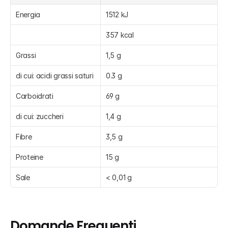
Energia
1512 kJ
357 kcal
Grassi
1,5 g
di cui: acidi grassi saturi
0.3 g
Carboidrati
69 g
di cui: zuccheri
1,4 g
Fibre
3,5 g
Proteine
15 g
Sale
< 0,01 g
Domande Frequenti