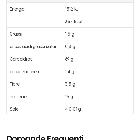
Energia
1512 kJ
357 kcal
Grassi
1,5 g
di cui: acidi grassi saturi
0,3 g
Carboidrati
69 g
di cui: zuccheri
1,4 g
Fibre
3,5 g
Proteine
15 g
Sale
< 0,01 g
Domande Frequenti