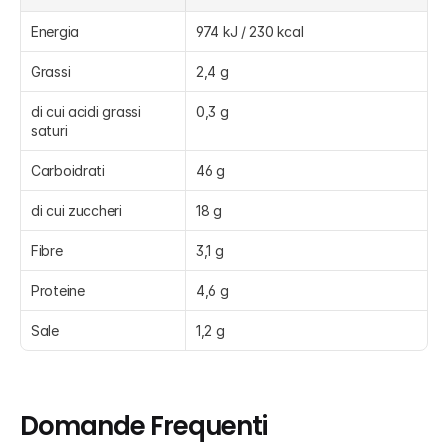
Energia
974 kJ / 230 kcal
Grassi
2,4 g
di cui acidi grassi 
0,3 g
saturi
Carboidrati
46 g
di cui zuccheri
18 g
Fibre
3,1 g
Proteine
4,6 g
Sale
1,2 g
Domande Frequenti