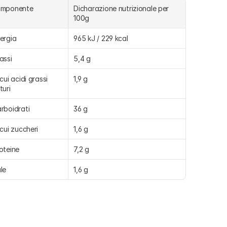
omponente
Dicharazione nutrizionale per 
100g
ergia
965 kJ / 229 kcal
assi
5,4 g
 cui acidi grassi 
1,9 g
turi
rboidrati
36 g
 cui zuccheri
1,6 g
oteine
7,2 g
le
1,6 g