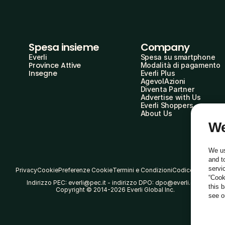
Spesa insieme
Company
Everli
Spesa su smartphone
Province Attive
Modalità di pagamento
Insegne
Everli Plus
AgevolAzioni
Diventa Partner
Advertise with Us
Everli Shoppers
About Us
We
We us
and t
servi
Privacy
Cookie
Preferenze Cookie
Termini e Condizioni
Codice Etico
“Cook
Indirizzo PEC: everli@pec.it - indirizzo DPO: dpo@everli.com
this 
Copyright © 2014-2026 Everli Global Inc.
see 