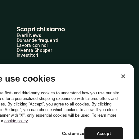
Scopri chi siamo
Everli News
Domande frequenti
Lavora con noi
Diventa Shopper
Investitori
 use cookies
e first- and third-party cookies to understand how you use our site
o offer a personalized shopping experience with tailored offers and
ces. By clicking “Accept”, you agree to all cookies. By clicking
ie Settings”, you can choose which cookies to allow. If you close
Italiano
banner with “X”, only essential cookies will be used. To learn more,
our
cookie policy
Customize
Accept