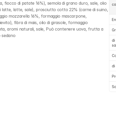
fiocco di patate 16%), semola di grano duro, sale, olio 
c
 latte, latte, sale), prosciutto cotto 22% (carne di suino, 
maggio mozzarella 16%, formaggio mascarpone, 
En
vito), fibra di mais, olio di girasole, formaggio 
tata, aromi naturali, sale, Può contenere uova, frutta a 
Gr
 e sedano
di
sa
Ca
di
Pr
Sa