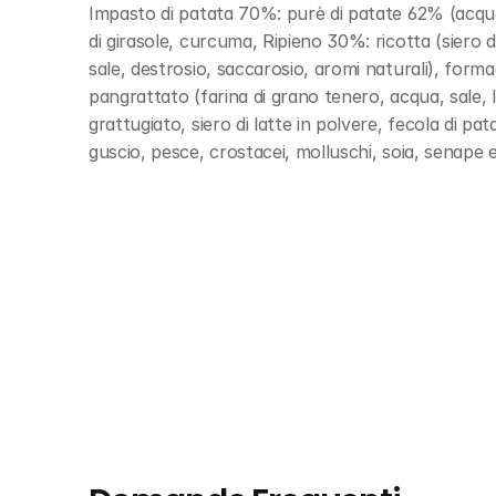
Impasto di patata 70%: purè di patate 62% (acqua, 
di girasole, curcuma, Ripieno 30%: ricotta (siero di
sale, destrosio, saccarosio, aromi naturali), for
pangrattato (farina di grano tenero, acqua, sale, lie
grattugiato, siero di latte in polvere, fecola di pa
guscio, pesce, crostacei, molluschi, soia, senape