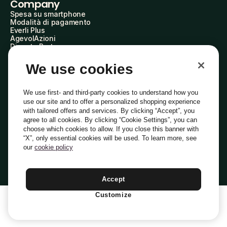
Company
Spesa su smartphone
Modalità di pagamento
Everli Plus
AgevolAzioni
Diventa Partner
Advertise with Us
Everli Shoppers
We use cookies
About Us
Scopri chi siamo
Everli News
We use first- and third-party cookies to understand how you
Domande frequenti
use our site and to offer a personalized shopping experience
Lavora con noi
with tailored offers and services. By clicking “Accept”, you
Diventa Shopper
agree to all cookies. By clicking “Cookie Settings”, you can
Investitori
choose which cookies to allow. If you close this banner with
Privacy
Cookie
Preferenze Cookie
“X”, only essential cookies will be used. To learn more, see
Termini e Condizioni
Codice Etico
our
cookie policy
Indirizzo PEC: everli@pec.it - indirizzo DPO: dpo@everli.com
Copyright © 2014-2026 Everli Global Inc.
Italiano
Accept
Customize
1
Aggiungi Al Carrello