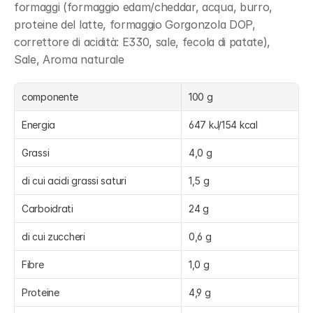
formaggi (formaggio edam/cheddar, acqua, burro, 
proteine del latte, formaggio Gorgonzola DOP, 
correttore di acidità: E330, sale, fecola di patate), 
Sale, Aroma naturale
componente
100 g
Energia
647 kJ/154 kcal
Grassi
4,0 g
di cui acidi grassi saturi
1,5 g
Carboidrati
24 g
di cui zuccheri
0,6 g
Fibre
1,0 g
Proteine
4,9 g