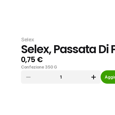
Selex
Selex, Passata D
0,75 €
Confezione 350 G
1
Aggiu