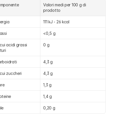
omponente
Valori medi per 100 g di 
prodotto
ergia
111 kJ - 26 kcal
assi
<0,5 g
 cui acidi grassi 
0 g
turi
rboidrati
4,3 g
 cui zuccheri
4,3 g
bre
1,3 g
oteine
1,4 g
le
0,20 g