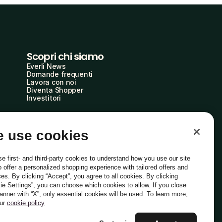
Scopri chi siamo
Everli News
Domande frequenti
Lavora con noi
Diventa Shopper
Investitori
 use cookies
e first- and third-party cookies to understand how you use our site
o offer a personalized shopping experience with tailored offers and
ces. By clicking “Accept”, you agree to all cookies. By clicking
ie Settings”, you can choose which cookies to allow. If you close
Italiano
banner with “X”, only essential cookies will be used. To learn more,
our
cookie policy