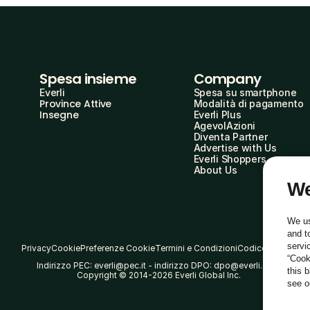
Spesa insieme
Company
Everli
Spesa su smartphone
Province Attive
Modalità di pagamento
Insegne
Everli Plus
AgevolAzioni
Diventa Partner
Advertise with Us
Everli Shoppers
About Us
We
We us
and t
servi
Privacy
Cookie
Preferenze Cookie
Termini e Condizioni
Codice Etico
“Cook
Indirizzo PEC: everli@pec.it - indirizzo DPO: dpo@everli.com
this 
Copyright © 2014-2026 Everli Global Inc.
see 