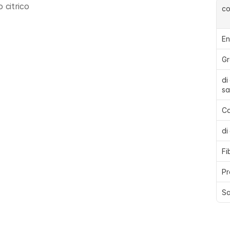
 citrico
c
En
Gr
di
sa
Ca
di
Fi
Pr
Sa