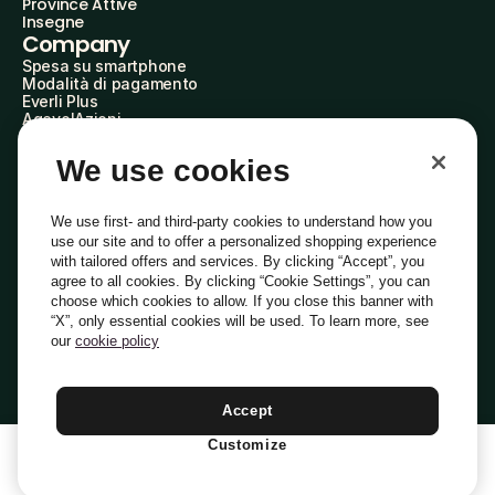
Province Attive
Insegne
Company
Spesa su smartphone
Modalità di pagamento
Everli Plus
AgevolAzioni
Diventa Partner
Advertise with Us
We use cookies
Everli Shoppers
About Us
Scopri chi siamo
We use first- and third-party cookies to understand how you
Everli News
use our site and to offer a personalized shopping experience
Domande frequenti
with tailored offers and services. By clicking “Accept”, you
Lavora con noi
agree to all cookies. By clicking “Cookie Settings”, you can
Diventa Shopper
choose which cookies to allow. If you close this banner with
Investitori
“X”, only essential cookies will be used. To learn more, see
Privacy
Cookie
Preferenze Cookie
Termini e Condizioni
Codice Etico
our
cookie policy
Copyright © 2014-2026 Everli Global Inc.
Italiano
Accept
Customize
1
Aggiungi Al Carrello