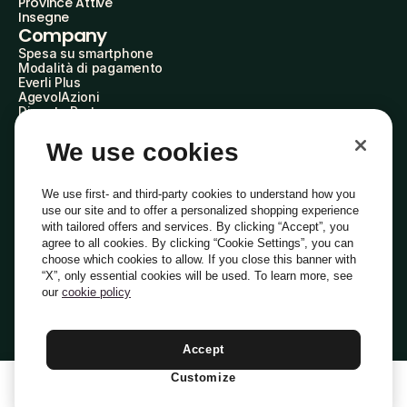
Province Attive
Insegne
Company
Spesa su smartphone
Modalità di pagamento
Everli Plus
AgevolAzioni
Diventa Partner
Advertise with Us
Everli Shoppers
We use cookies
About Us
Scopri chi siamo
Everli News
We use first- and third-party cookies to understand how you
Domande frequenti
use our site and to offer a personalized shopping experience
Lavora con noi
with tailored offers and services. By clicking “Accept”, you
Diventa Shopper
agree to all cookies. By clicking “Cookie Settings”, you can
Investitori
choose which cookies to allow. If you close this banner with
Privacy
Cookie
Preferenze Cookie
“X”, only essential cookies will be used. To learn more, see
Termini e Condizioni
Codice Etico
our
cookie policy
Indirizzo PEC: everli@pec.it - indirizzo DPO: dpo@everli.com
Copyright © 2014-2026 Everli Global Inc.
Italiano
Accept
Customize
1
Aggiungi Al Carrello