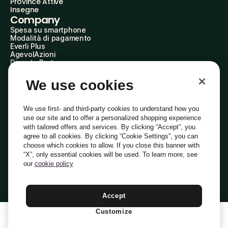
Province Attive
Insegne
Company
Spesa su smartphone
Modalità di pagamento
Everli Plus
AgevolAzioni
Diventa Partner
Advertise with Us
Everli Shoppers
We use cookies
About Us
Scopri chi siamo
Everli News
We use first- and third-party cookies to understand how you
Domande frequenti
use our site and to offer a personalized shopping experience
Lavora con noi
with tailored offers and services. By clicking “Accept”, you
Diventa Shopper
agree to all cookies. By clicking “Cookie Settings”, you can
Investitori
choose which cookies to allow. If you close this banner with
Privacy
Cookie
Preferenze Cookie
“X”, only essential cookies will be used. To learn more, see
Termini e Condizioni
Codice Etico
our
cookie policy
Indirizzo PEC: everli@pec.it - indirizzo DPO: dpo@everli.com
Copyright © 2014-2026 Everli Global Inc.
Italiano
Accept
Customize
1
Aggiungi Al Carrello